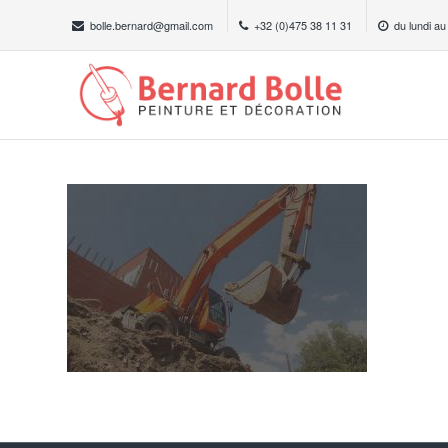
bolle.bernard@gmail.com
+32 (0)475 38 11 31
du lundi au