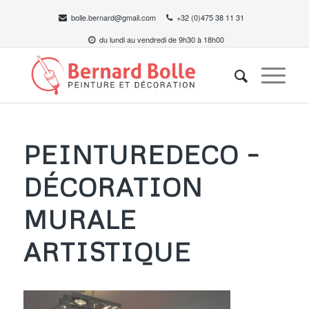
bolle.bernard@gmail.com
+32 (0)475 38 11 31
du lundi au vendredi de 9h30 à 18h00
PEINTUREDECO –
DÉCORATION
MURALE
ARTISTIQUE